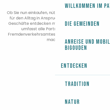
Willkommen im Pa
Ob Sie nun einkaufen, nützliche
Dienstleistungen
für den Alltag in Anspruch nehmen oder
lokale
Die Gemeinden
Geschäfte entdecken möchten, unsere Auswahl
umfasst alle Partnergeschäfte des
Fremdenverkehrsamtes, die das Gebiet lebendig
machen.
Anreise und Mobil
Bigouden
GESCHÄFTE
DIENSTE
Entdecken
Tradition
Natur