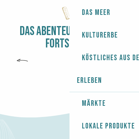
Das Meer
DAS ABENTEUER BIGOUDEN
Kulturerbe
FORTSETZEN
Köstliches aus d
KÖSTLICHES AUS DEM PAYS BIGOUDEN
Erleben
Märkte
Lokale Produkte