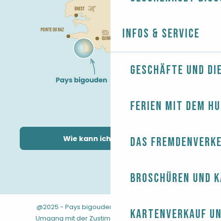
Infos & Service
Geschäfte und Di
Ferien mit dem H
Wie kann ich kommen?
Das Fremdenverk
Broschüren und 
@2025 - Pays bigouden
-
-
Rechtliche Hinweise
Kartenverkauf un
-
-
-
Umgang mit der Zustimmung
AGB
Sitemap