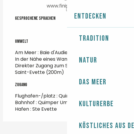
www.finist-mer.fr
Entdecken
Gesprochene Sprachen
Gesprochene Sprachen
Tradition
Umwelt
Umwelt
Am Meer :
Baie d'Audierne
In der Nähe eines Wanderwegs :
GR 34
Natur
Direkter Zugang zum Strand :
Plage de
Saint-Evette
(200m)
Das Meer
Zugang
Zugang
Flughafen-/platz : Quimper Um 35Km
Bahnhof : Quimper Um 40Km
Kulturerbe
Hafen : Ste Evette
Köstliches aus d