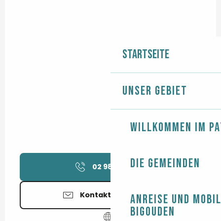
Startseite
Unser Gebiet
Willkommen im Pa
Die Gemeinden
02 98 89 05
▒▒
Kontaktieren Sie uns
Anreise und Mobil
Bigouden