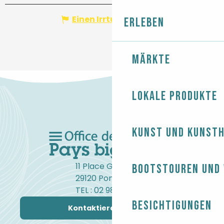
Einen Irrtum angeben
Erleben
Märkte
Lokale Produkte
Kunst und Kunst
11 Place Gambetta
Bootstouren und
29120 Pont-l'Abbé
TEL : 02 98 82 37 99
Besichtigungen
Kontaktieren Sie uns