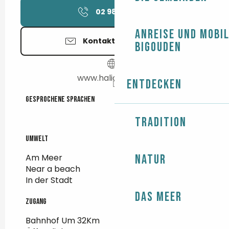
02 98 58 28
▒▒
Anreise und Mobil
Kontaktieren Sie uns
Bigouden
www.haliotika.com
Entdecken
Gesprochene Sprachen
Gesprochene Sprachen
Tradition
Umwelt
Umwelt
Am Meer
Natur
Near a beach
In der Stadt
Das Meer
Zugang
Zugang
Bahnhof Um 32Km