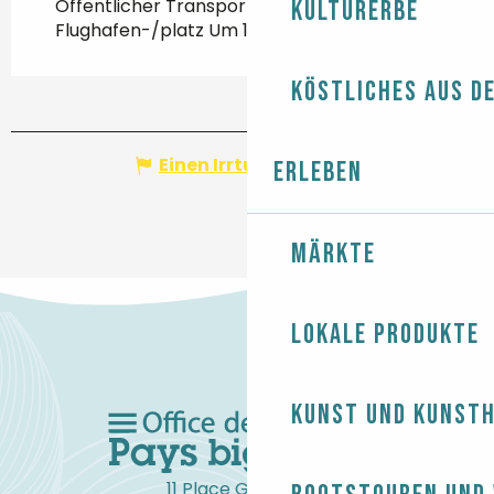
Öffentlicher Transport Um 600m
Kulturerbe
Flughafen-/platz Um 106Km
Köstliches aus d
Einen Irrtum angeben
Erleben
Märkte
Lokale Produkte
Kunst und Kunst
11 Place Gambetta