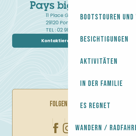
11 Place Gambetta
Bootstouren und
29120 Pont-l'Abbé
TEL : 02 98 82 37 99
Besichtigungen
Kontaktieren Sie uns
Aktivitäten
In der Familie
FOLGEN SIE UNS
Es regnet
Wandern / Radfahr