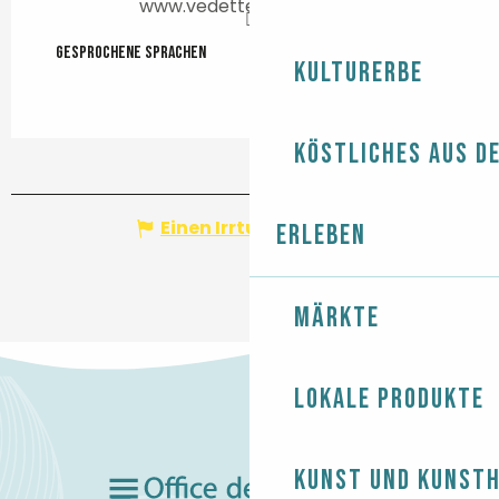
www.vedettes-odet.com
Gesprochene Sprachen
Gesprochene Sprachen
Kulturerbe
Köstliches aus d
Einen Irrtum angeben
Erleben
Märkte
Lokale Produkte
Kunst und Kunst