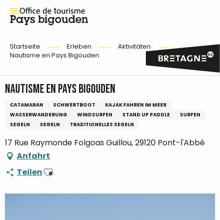
Startseite
Erleben
Aktivitäten
Nautisme en Pays Bigouden
Nautisme en Pays Bigouden
CATAMARAN
SCHWERTBOOT
KAJAK FAHREN IM MEER
WASSERWANDERUNG
WINDSURFEN
STAND UP PADDLE
SURFEN
SEGELN
SEGELN
TRADITIONELLES SEGELN
17 Rue Raymonde Folgoas Guillou, 29120 Pont-l'Abbé
Anfahrt
Ajouter aux favoris
Teilen