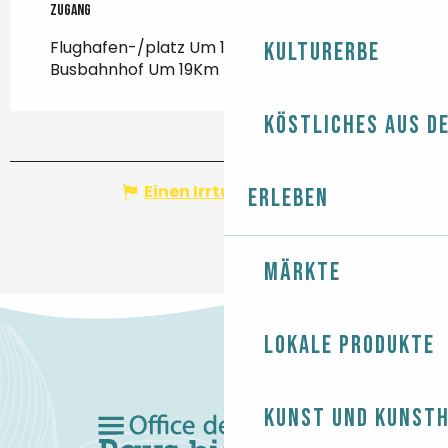
Zugang
Zugang
Flughafen-/platz Um 13Km
Kulturerbe
Busbahnhof Um 19Km
Köstliches aus d
Einen Irrtum angeben
Erleben
Märkte
Lokale Produkte
Kunst und Kunst