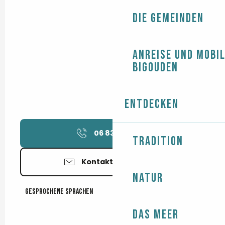
Die Gemeinden
Anreise und Mobil
Bigouden
Entdecken
06 83 53 58
▒▒
Tradition
Kontaktieren Sie uns
Natur
Gesprochene Sprachen
Gesprochene Sprachen
Das Meer