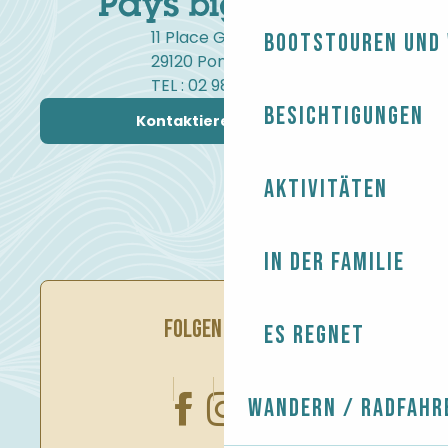
11 Place Gambetta
Bootstouren und
29120 Pont-l'Abbé
TEL : 02 98 82 37 99
Besichtigungen
Kontaktieren Sie uns
Aktivitäten
In der Familie
FOLGEN SIE UNS
Es regnet
Wandern / Radfahr