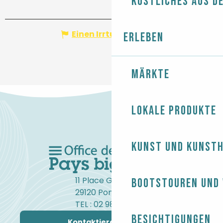
Köstliches aus d
Einen Irrtum angeben
Erleben
Märkte
Lokale Produkte
Kunst und Kunst
11 Place Gambetta
Bootstouren und
29120 Pont-l'Abbé
TEL : 02 98 82 37 99
Besichtigungen
Kontaktieren Sie uns