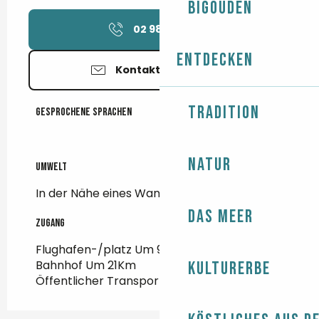
Bigouden
02 98 56 42
▒▒
Entdecken
Kontaktieren Sie uns
Tradition
Gesprochene Sprachen
Gesprochene Sprachen
Natur
Umwelt
Umwelt
In der Nähe eines Wanderwegs
Das Meer
Zugang
Zugang
Flughafen-/platz Um 94Km
Bahnhof Um 21Km
Kulturerbe
Öffentlicher Transport Um 400m