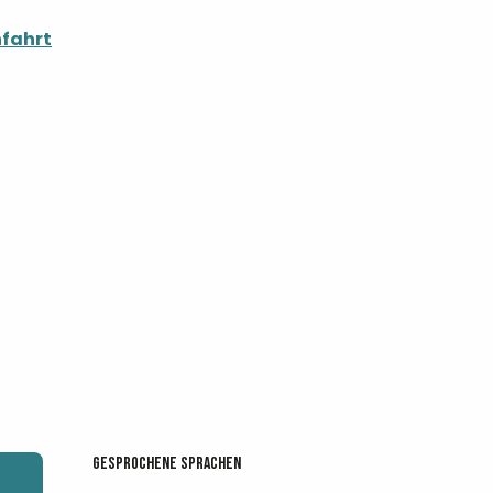
fahrt
Gesprochene Sprachen
Gesprochene Sprachen