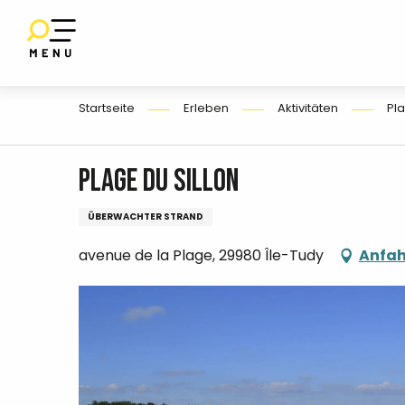
Aller
au
SET
contenu
UF
E
principal
Startseite
Erleben
Aktivitäten
Pla
Plage du Sillon
ÜBERWACHTER STRAND
avenue de la Plage, 29980 Île-Tudy
Anfah