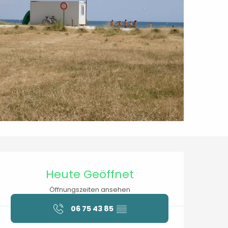
Öffnungszeiten & Kontaktdaten
Heute Geöffnet
Öffnungszeiten ansehen
06 75 43 85
▒▒