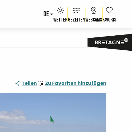
DE
Voir les fav
Wetter
Gezeiten
Webcams
Ajouter aux favoris
Teilen
Zu Favoriten hinzufügen