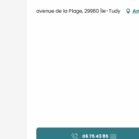
avenue de la Plage, 29980 Île-Tudy
An
06 75 43 85
▒▒