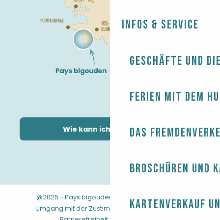
Infos & Service
Geschäfte und Di
Ferien mit dem H
Wie kann ich kommen?
Das Fremdenverk
Broschüren und 
@2025 - Pays bigouden
-
-
Rechtliche Hinweise
Kartenverkauf un
-
-
-
Umgang mit der Zustimmung
AGB
Sitemap
Barrierefreiheit: nicht konform