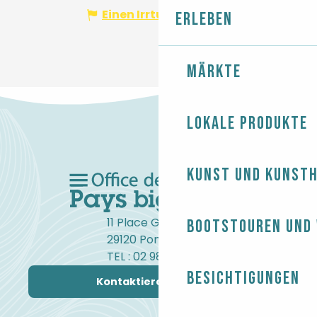
Einen Irrtum angeben
Erleben
Märkte
Lokale Produkte
Kunst und Kunst
11 Place Gambetta
Bootstouren und
29120 Pont-l'Abbé
TEL : 02 98 82 37 99
Besichtigungen
Kontaktieren Sie uns