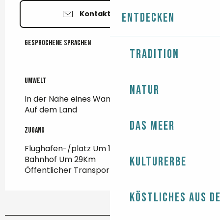
Kontaktieren Sie uns
Entdecken
Gesprochene Sprachen
Gesprochene Sprachen
Tradition
Umwelt
Umwelt
Natur
In der Nähe eines Wanderwegs
(200m)
Auf dem Land
Das Meer
Zugang
Zugang
Flughafen-/platz Um 103Km
Bahnhof Um 29Km
Kulturerbe
Öffentlicher Transport Um 600m
Köstliches aus d