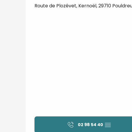
Route de Plozévet, Kernoël, 29710 Pouldreu
02 98 54 40
▒▒