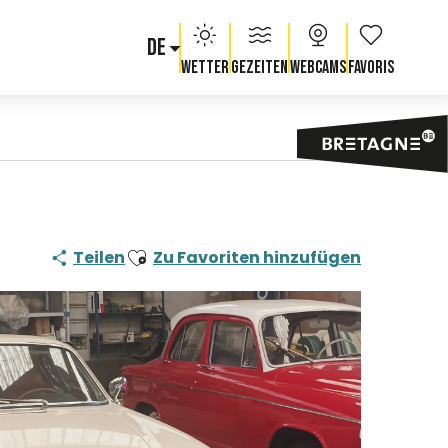
DE
Voir les fav
Wetter
Gezeiten
Webcams
Ajouter aux favoris
Teilen
Zu Favoriten hinzufügen