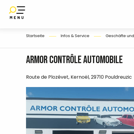
Aller
au
SET
contenu
UF
E
principal
Startseite
Infos & Service
Geschäfte und
Armor contrôle automobile
Route de Plozévet, Kernoël, 29710 Pouldreuzic