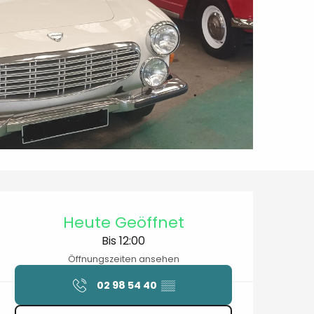
Öffnungszeiten & Kontaktdaten
Heute Geöffnet
Bis 12:00
Öffnungszeiten ansehen
02 98 54 40
▒▒