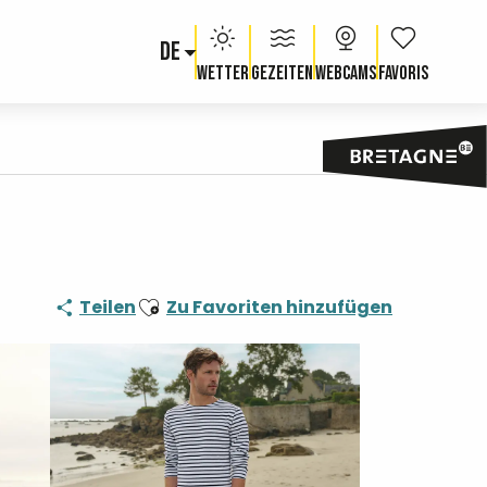
DE
Voir les fav
Wetter
Gezeiten
Webcams
Ajouter aux favoris
Teilen
Zu Favoriten hinzufügen