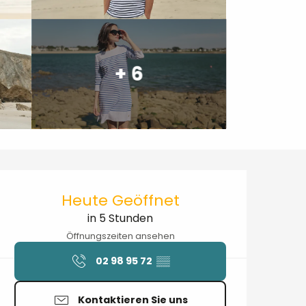
+ 6
Öffnungszeiten & Kontaktdaten
Heute Geöffnet
in 5 Stunden
Öffnungszeiten ansehen
02 98 95 72
▒▒
Kontaktieren Sie uns