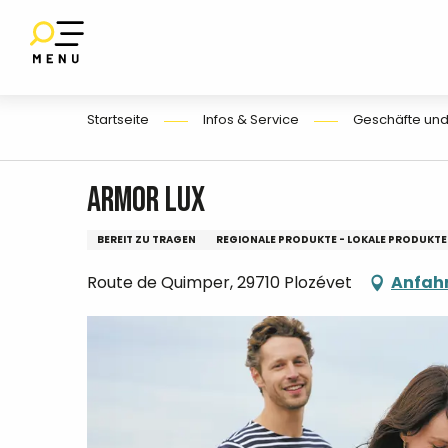
Aller
au
SET
contenu
UF
E
principal
Startseite
Infos & Service
Geschäfte und
Armor Lux
BEREIT ZU TRAGEN
REGIONALE PRODUKTE - LOKALE PRODUKTE 
Route de Quimper, 29710 Plozévet
Anfah