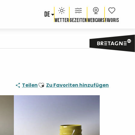
DE
Voir les fav
Wetter
Gezeiten
Webcams
Ajouter aux favoris
Teilen
Zu Favoriten hinzufügen