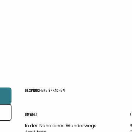
Gesprochene Sprachen
Gesprochene Sprachen
Umwelt
Umwelt
Z
Z
In der Nähe eines Wanderwegs