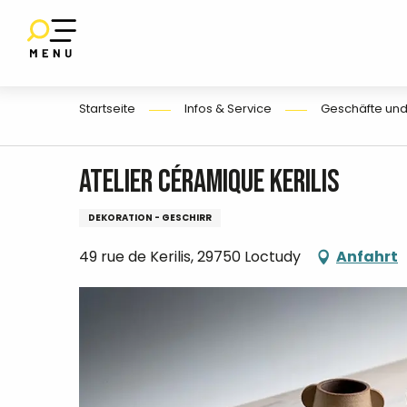
Aller
au
SET
contenu
UF
E
principal
Startseite
Infos & Service
Geschäfte und
Atelier céramique Kerilis
DEKORATION - GESCHIRR
49 rue de Kerilis, 29750 Loctudy
Anfahrt