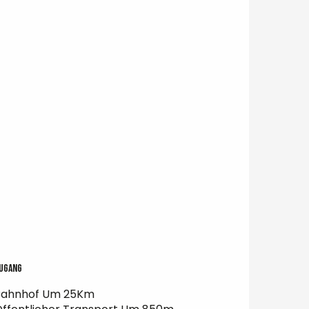
ugang
ugang
Bahnhof Um 25Km