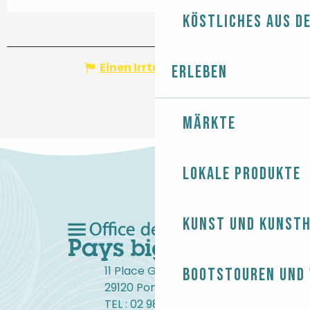
Köstliches aus d
Einen Irrtum angeben
Erleben
Märkte
Lokale Produkte
Kunst und Kunst
11 Place Gambetta
Bootstouren und
29120 Pont-l'Abbé
TEL : 02 98 82 37 99