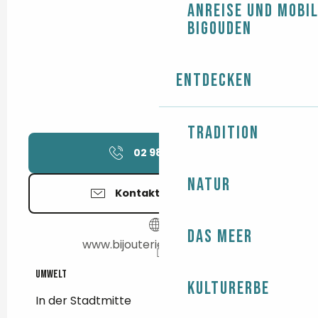
Anreise und Mobil
Bigouden
Entdecken
Tradition
02 98 87 01
▒▒
Natur
Kontaktieren Sie uns
Das Meer
www.bijouterie-roudot.com
Umwelt
Umwelt
Kulturerbe
In der Stadtmitte