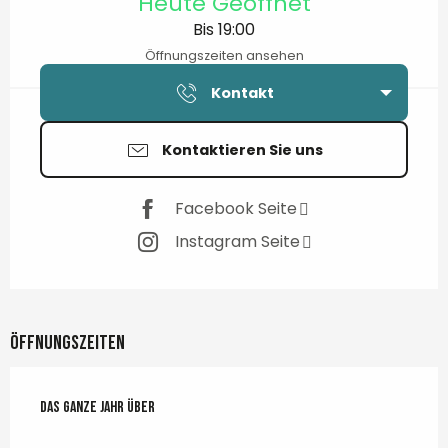
Heute Geöffnet
Bis 19:00
Öffnungszeiten ansehen
Kontakt
Kontaktieren Sie uns
Facebook Seite
Instagram Seite
Öffnungszeiten
Das ganze Jahr über
Das ganze Jahr über