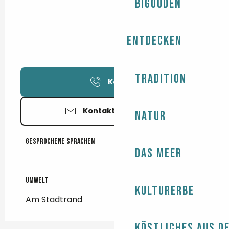
Bigouden
Entdecken
Tradition
Kontakt
Kontaktieren Sie uns
Natur
Gesprochene Sprachen
Gesprochene Sprachen
Das Meer
Umwelt
Umwelt
Kulturerbe
Am Stadtrand
Köstliches aus d