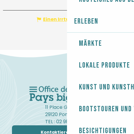
Einen Irrtum angeben
Erleben
Märkte
Lokale Produkte
Kunst und Kunst
11 Place Gambetta
Bootstouren und
29120 Pont-l'Abbé
TEL : 02 98 82 37 99
Besichtigungen
Kontaktieren Sie uns