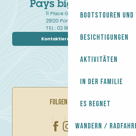
11 Place Gambetta
Bootstouren und
29120 Pont-l'Abbé
TEL : 02 98 82 37 99
Besichtigungen
Kontaktieren Sie uns
Aktivitäten
In der Familie
FOLGEN SIE UNS
Es regnet
Wandern / Radfahr