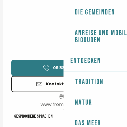
Die Gemeinden
Anreise und Mobil
Bigouden
Entdecken
09 88 07 62
▒▒
Tradition
Kontaktieren Sie uns
Natur
www.frombreizh.bzh
Gesprochene Sprachen
Gesprochene Sprachen
Das Meer