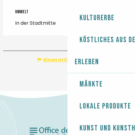
Umwelt
Umwelt
Kulturerbe
In der Stadtmitte
Köstliches aus d
Einen Irrtum angeben
Erleben
Märkte
Lokale Produkte
Kunst und Kunst