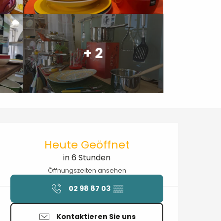
+ 2
Öffnungszeiten & Kontaktdaten
Heute Geöffnet
in 6 Stunden
Öffnungszeiten ansehen
02 98 87 03
▒▒
Kontaktieren Sie uns