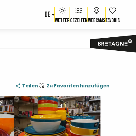
DE
Voir les fav
Wetter
Gezeiten
Webcams
Ajouter aux favoris
Teilen
Zu Favoriten hinzufügen