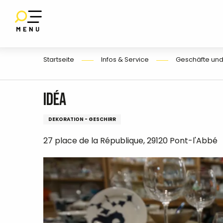
Aller
au
SET
contenu
UF
E
principal
Startseite
Infos & Service
Geschäfte und
Idéa
DEKORATION - GESCHIRR
27 place de la République, 29120 Pont-l'Abbé