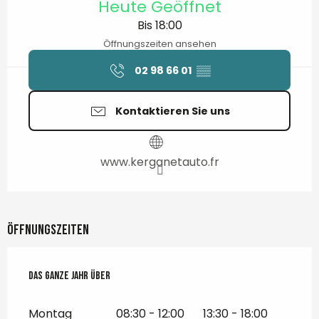
Heute Geöffnet
Bis 18:00
Öffnungszeiten ansehen
02 98 66 01
▒▒
Kontaktieren Sie uns
www.kerganetauto.fr
Öffnungszeiten
Das ganze Jahr über
Das ganze Jahr über
Montag
08:30 - 12:00
13:30 - 18:00