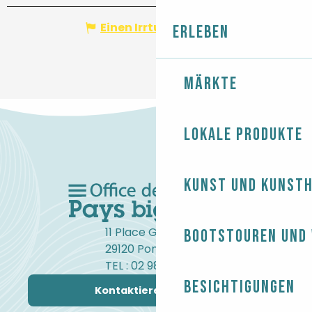
Einen Irrtum angeben
Erleben
Märkte
Lokale Produkte
Kunst und Kunst
11 Place Gambetta
Bootstouren und
29120 Pont-l'Abbé
TEL : 02 98 82 37 99
Besichtigungen
Kontaktieren Sie uns