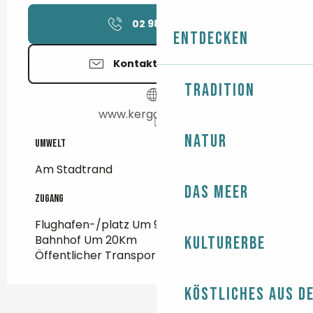
02 98 66 01
▒▒
Entdecken
Kontaktieren Sie uns
Tradition
www.kerganetauto.fr
Natur
Umwelt
Umwelt
Am Stadtrand
Das Meer
Zugang
Zugang
Flughafen-/platz Um 92Km
Bahnhof Um 20Km
Kulturerbe
Öffentlicher Transport Um 700m
Köstliches aus d