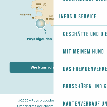
Infos & Service
Geschäfte und Di
Mit meinem Hund
Wie kann ich kommen?
Das Fremdenverk
Broschüren und 
@2025 - Pays bigouden
-
-
Rechtliche Hinweise
Kartenverkauf un
-
-
-
Umgang mit der Zustimmung
AGB
Sitemap