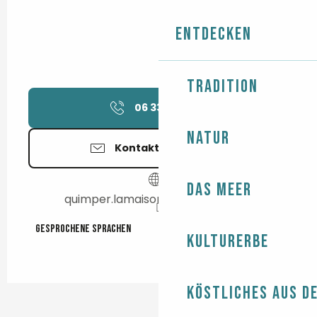
Entdecken
Tradition
06 33 33 13
▒▒
Natur
Kontaktieren Sie uns
Das Meer
quimper.lamaisondestravaux.com
Gesprochene Sprachen
Gesprochene Sprachen
Kulturerbe
Köstliches aus d