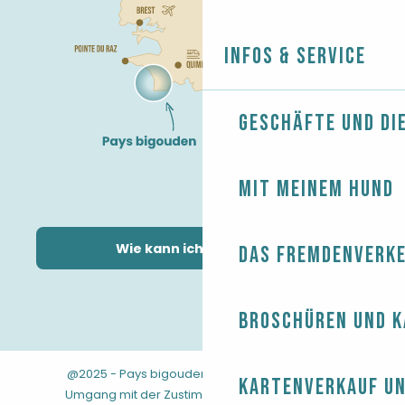
Infos & Service
Geschäfte und Di
Mit meinem Hund
Wie kann ich kommen?
Das Fremdenverk
Broschüren und 
@2025 - Pays bigouden
-
-
Rechtliche Hinweise
Kartenverkauf un
-
-
-
Umgang mit der Zustimmung
AGB
Sitemap