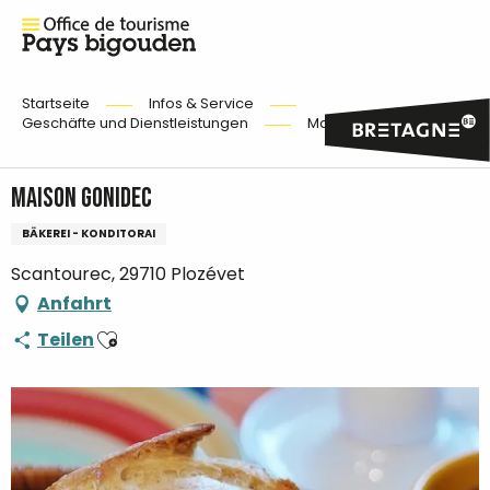
Startseite
Infos & Service
Geschäfte und Dienstleistungen
Maison Gonidec
Maison Gonidec
BÄKEREI - KONDITORAI
Scantourec, 29710 Plozévet
Anfahrt
Ajouter aux favoris
Teilen