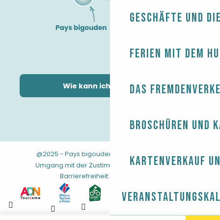
Geschäfte und Di
Ferien mit dem H
Wie kann ich kommen?
Das Fremdenverk
Broschüren und 
@2025 - Pays bigouden
-
-
Rechtliche Hinweise
Kartenverkauf un
-
-
-
Umgang mit der Zustimmung
AGB
Sitemap
Barrierefreiheit: nicht konform
Veranstaltungska