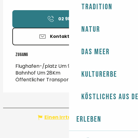
Tradition
02 98 56 61
▒▒
Natur
Kontaktieren Sie uns
Das Meer
Zugang
Zugang
Flughafen-/platz Um 95Km
Bahnhof Um 28Km
Kulturerbe
Öffentlicher Transport Um 2Km
Köstliches aus d
Einen Irrtum angeben
Erleben