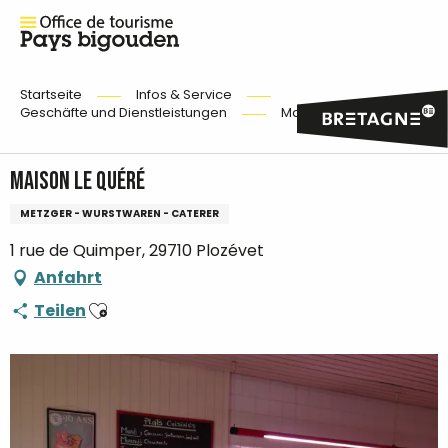
Startseite
Infos & Service
Geschäfte und Dienstleistungen
Maison Le Quéré
Maison Le Quéré
METZGER - WURSTWAREN - CATERER
1 rue de Quimper, 29710 Plozévet
Anfahrt
Ajouter aux favoris
Teilen