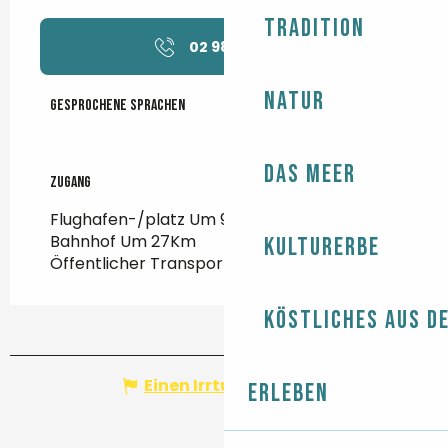
Tradition
02 98 91 32
▒▒
Natur
Gesprochene Sprachen
Gesprochene Sprachen
Das Meer
Zugang
Zugang
Flughafen-/platz Um 95Km
Bahnhof Um 27Km
Kulturerbe
Öffentlicher Transport Um 400m
Köstliches aus d
Einen Irrtum angeben
Erleben