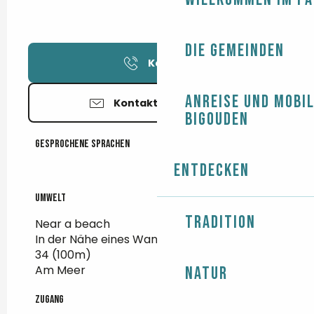
Die Gemeinden
Kontakt
Anreise und Mobil
Kontaktieren Sie uns
Bigouden
Gesprochene Sprachen
Gesprochene Sprachen
Entdecken
Umwelt
Umwelt
Tradition
Near a beach
In der Nähe eines Wanderwegs :
GR
34
(100m)
Am Meer
Natur
Zugang
Zugang