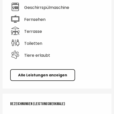
Geschirrspülmaschine
Fernsehen
Terrasse
Toiletten
Tiere erlaubt
Alle Leistungen anzeigen
Leistungensmöglichkeiten
Bezeichnungen (Leistungsmerkmale)
Bezeichnungen (Leistungsmerkmale)