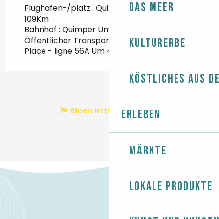
Das Meer
Flughafen-/platz : Quimper Bretagne Um
109Km
Bahnhof : Quimper Um 35Km
Öffentlicher Transport : Arrêt St-Guénolé
Kulturerbe
Place - ligne 56A Um 400m
Köstliches aus d
Einen Irrtum angeben
Erleben
Märkte
Lokale Produkte