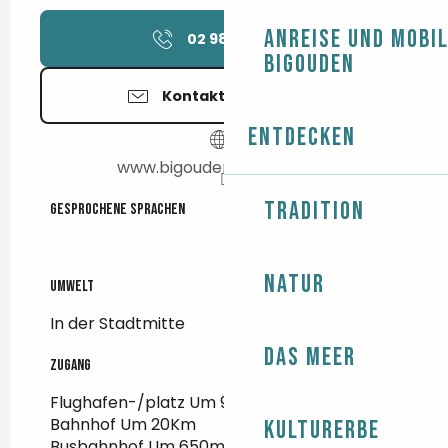
Anreise und Mobil
02 98 58 57
▒▒
Bigouden
Kontaktieren Sie uns
Entdecken
www.bigoudenmakers.com
Tradition
Gesprochene Sprachen
Gesprochene Sprachen
Natur
Umwelt
Umwelt
In der Stadtmitte
Das Meer
Zugang
Zugang
Flughafen-/platz Um 95Km
Bahnhof Um 20Km
Kulturerbe
Busbahnhof Um 650m