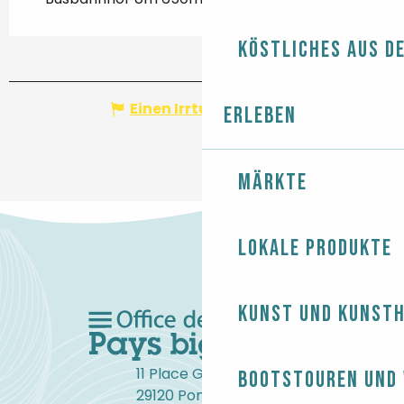
Köstliches aus d
Einen Irrtum angeben
Erleben
Märkte
Lokale Produkte
Kunst und Kunst
11 Place Gambetta
Bootstouren und
29120 Pont-l'Abbé