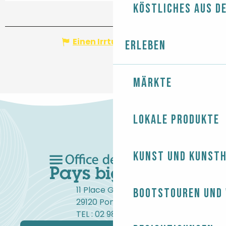
Köstliches aus d
Einen Irrtum angeben
Erleben
Märkte
Lokale Produkte
Kunst und Kunst
11 Place Gambetta
Bootstouren und
29120 Pont-l'Abbé
TEL : 02 98 82 37 99