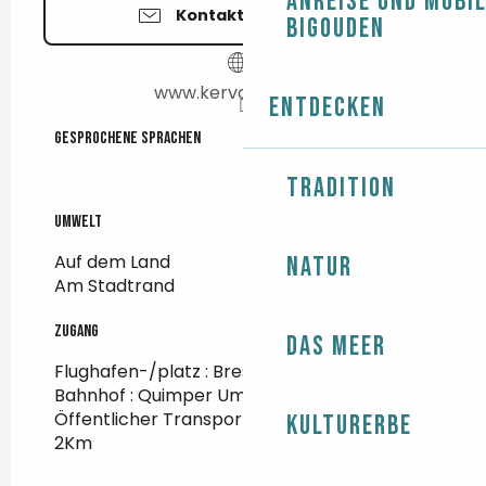
Anreise und Mobil
Kontaktieren Sie uns
Bigouden
www.kervaillant.com
Entdecken
Gesprochene Sprachen
Gesprochene Sprachen
Tradition
Umwelt
Umwelt
Auf dem Land
Natur
Am Stadtrand
Zugang
Zugang
Das Meer
Flughafen-/platz : Brest Um 96Km
Bahnhof : Quimper Um 21Km
Öffentlicher Transport : Gare routière Um
Kulturerbe
2Km