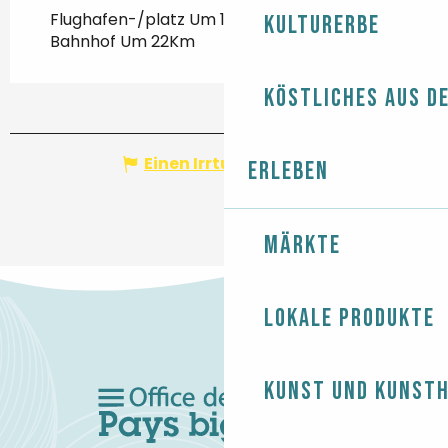
Flughafen-/platz Um 103Km
Kulturerbe
Bahnhof Um 22Km
Köstliches aus d
Einen Irrtum angeben
Erleben
Märkte
Lokale Produkte
Kunst und Kunst