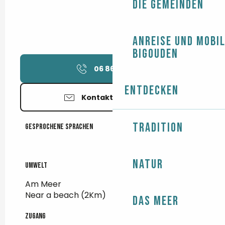
Die Gemeinden
Anreise und Mobil
Bigouden
06 86 93 64
▒▒
Entdecken
Kontaktieren Sie uns
Tradition
Gesprochene Sprachen
Gesprochene Sprachen
Natur
Umwelt
Umwelt
Am Meer
Near a beach
(2Km)
Das Meer
Zugang
Zugang