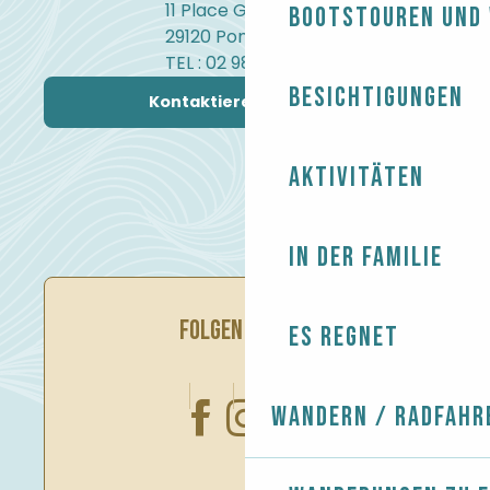
11 Place Gambetta
Bootstouren und
29120 Pont-l'Abbé
TEL : 02 98 82 37 99
Besichtigungen
Kontaktieren Sie uns
Aktivitäten
In der Familie
FOLGEN SIE UNS
Es regnet
Wandern / Radfahr