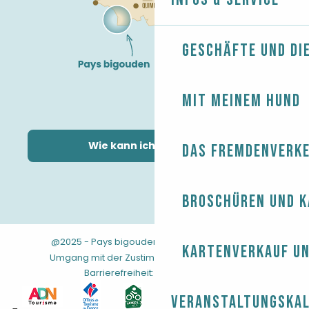
Geschäfte und Di
Mit meinem Hund
Wie kann ich kommen?
Das Fremdenverk
Broschüren und 
@2025 - Pays bigouden
-
-
Rechtliche Hinweise
Kartenverkauf un
-
-
-
Umgang mit der Zustimmung
AGB
Sitemap
Barrierefreiheit: nicht konform
Veranstaltungska