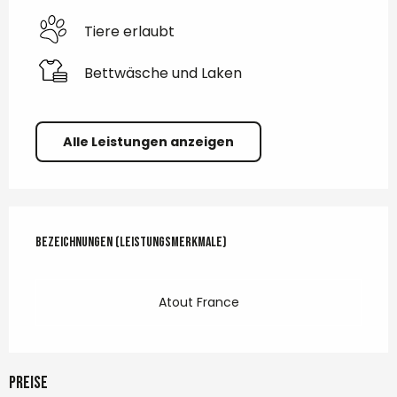
Tiere erlaubt
Bettwäsche und Laken
Alle Leistungen anzeigen
Leistungensmöglichkeiten
Bezeichnungen (Leistungsmerkmale)
Bezeichnungen (Leistungsmerkmale)
Atout France
Preise