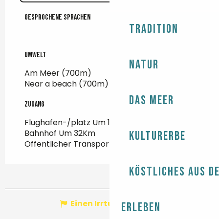
Gesprochene Sprachen
Gesprochene Sprachen
Tradition
Umwelt
Umwelt
Natur
Am Meer
(700m)
Near a beach
(700m)
Das Meer
Zugang
Zugang
Flughafen-/platz Um 106Km
Bahnhof Um 32Km
Kulturerbe
Öffentlicher Transport Um 60m
Köstliches aus d
Einen Irrtum angeben
Erleben