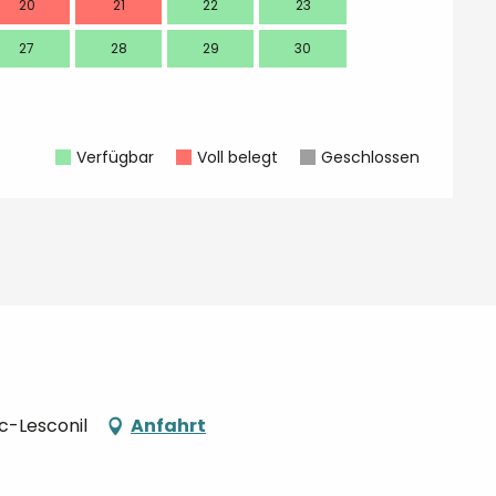
20
21
22
23
21
27
28
29
30
28
Verfügbar
Voll belegt
Geschlossen
c-Lesconil
Anfahrt