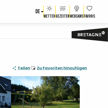
DE
Voir les fav
Wetter
Gezeiten
Webcams
Ajouter aux favoris
Teilen
Zu Favoriten hinzufügen