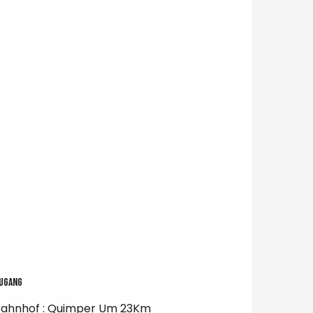
ugang
ugang
ahnhof : Quimper Um 23Km