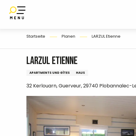
Aller
au
SET
contenu
UF
E
principal
Startseite
Planen
LARZUL Etienne
LARZUL Etienne
APARTMENTS UND GÎTES
HAUS
32 Kerlouarn, Guerveur, 29740 Plobannalec-Le