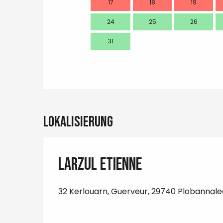
17
18
19
24
25
26
31
Lokalisierung
LARZUL Etienne
32 Kerlouarn, Guerveur, 29740 Plobannale