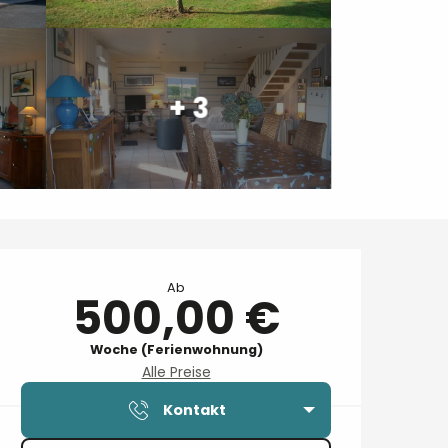
+ 3
Öffnungszeiten & Kontaktdaten
Ab
500,00 €
Woche (Ferienwohnung)
Alle Preise
Kontakt