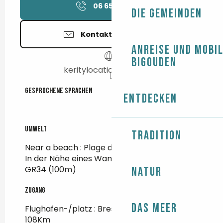
06 65 00 37
▒▒
Die Gemeinden
Kontaktieren Sie uns
Anreise und Mobil
Bigouden
keritylocation.jimdo.com
Gesprochene Sprachen
Gesprochene Sprachen
Entdecken
Umwelt
Umwelt
Tradition
Near a beach :
Plage du Steir
(250m)
In der Nähe eines Wanderwegs :
GR34
(100m)
Natur
Zugang
Zugang
Das Meer
Flughafen-/platz : Brest Guipavas Um
108Km