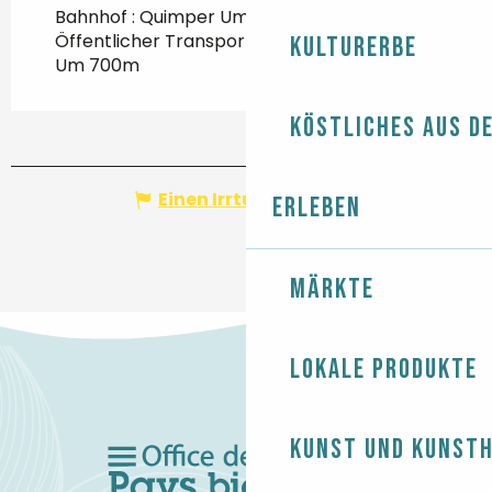
Bahnhof : Quimper Um 35Km
Öffentlicher Transport : Ligne 56A - Kérity
Kulturerbe
Um 700m
Köstliches aus d
Einen Irrtum angeben
Erleben
Märkte
Lokale Produkte
Kunst und Kunst