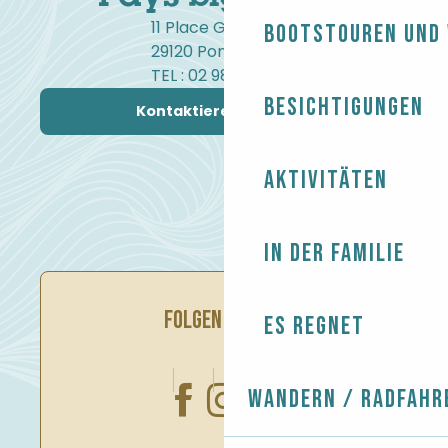
11 Place Gambetta
Bootstouren und
29120 Pont-l'Abbé
TEL : 02 98 82 37 99
Besichtigungen
Kontaktieren Sie uns
Aktivitäten
In der Familie
FOLGEN SIE UNS
Es regnet
Wandern / Radfahr