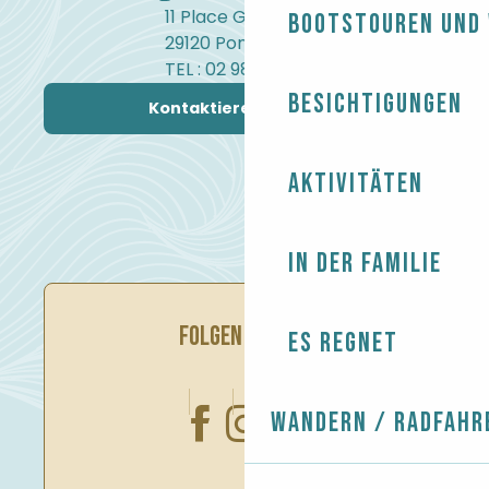
11 Place Gambetta
Bootstouren und
29120 Pont-l'Abbé
TEL : 02 98 82 37 99
Besichtigungen
Kontaktieren Sie uns
Aktivitäten
In der Familie
FOLGEN SIE UNS
Es regnet
Wandern / Radfahr