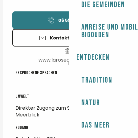
Die Gemeinden
06 59 94 31
▒▒
Anreise und Mobil
Bigouden
Kontaktieren Sie uns
Entdecken
www.larosedesmers.com
Gesprochene Sprachen
Gesprochene Sprachen
Tradition
Umwelt
Umwelt
Natur
Direkter Zugang zum Strand
Meerblick
Das Meer
Zugang
Zugang