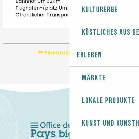
Bahnhof Um 32Km
Flughafen-/platz Um 100Km
Kulturerbe
Öffentlicher Transport Um 950m
Köstliches aus d
Einen Irrtum angeben
Erleben
Märkte
Lokale Produkte
Kunst und Kunst