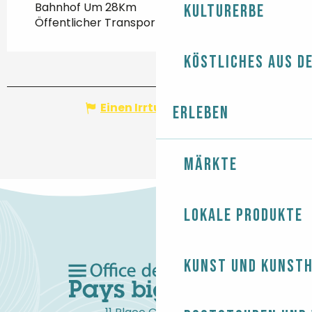
Bahnhof Um 28Km
Kulturerbe
Öffentlicher Transport Um 3Km
Köstliches aus d
Einen Irrtum angeben
Erleben
Märkte
Lokale Produkte
Kunst und Kunst