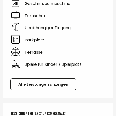
Geschirrspülmaschine
Fernsehen
Unabhängiger Eingang
Parkplatz
Terrasse
Spiele für Kinder / Spielplatz
Alle Leistungen anzeigen
Leistungensmöglichkeiten
Bezeichnungen (Leistungsmerkmale)
Bezeichnungen (Leistungsmerkmale)