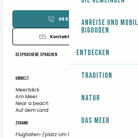
Die Gemeinden
06 67 36 15
▒▒
Anreise und Mobil
Bigouden
Kontaktieren Sie uns
Entdecken
Gesprochene Sprachen
Gesprochene Sprachen
Tradition
Umwelt
Umwelt
Meerblick
Am Meer
Natur
Near a beach
Auf dem Land
Das Meer
Zugang
Zugang
Flughafen-/platz Um 122Km