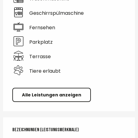
Geschirrspülmaschine
Fernsehen
Parkplatz
Terrasse
Tiere erlaubt
Alle Leistungen anzeigen
Leistungensmöglichkeiten
Bezeichnungen (Leistungsmerkmale)
Bezeichnungen (Leistungsmerkmale)