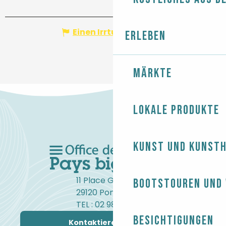
Einen Irrtum angeben
Erleben
Märkte
Lokale Produkte
Kunst und Kunst
11 Place Gambetta
Bootstouren und
29120 Pont-l'Abbé
TEL : 02 98 82 37 99
Besichtigungen
Kontaktieren Sie uns