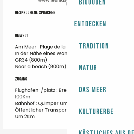
www.lesnidsdekerharo.fr
Bigouden
Gesprochene Sprachen
Gesprochene Sprachen
Entdecken
Umwelt
Umwelt
Tradition
Am Meer :
Plage de la Torche
(800m)
In der Nähe eines Wanderwegs :
GR34
(800m)
Near a beach
(800m)
Natur
Zugang
Zugang
Das Meer
Flughafen-/platz : Brest Guipavas Um
100Km
Bahnhof : Quimper Um 29Km
Öffentlicher Transport : Arrêt de La Torche
Kulturerbe
Um 2Km
Köstliches aus d