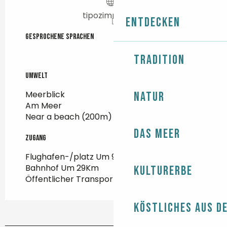
tipozimmo.com
Entdecken
Gesprochene Sprachen
Gesprochene Sprachen
Tradition
Umwelt
Umwelt
Meerblick
Natur
Am Meer
Near a beach
(200m)
Das Meer
Zugang
Zugang
Flughafen-/platz Um 97Km
Bahnhof Um 29Km
Kulturerbe
Öffentlicher Transport Um 4Km
Köstliches aus d