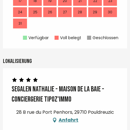
17
18
19
20
21
22
23
21
24
25
26
27
28
29
30
28
31
Verfügbar
Voll belegt
Geschlossen
Lokalisierung
SEGALEN Nathalie - Maison de la baie -
Conciergerie Tipoz'Immo
28 B rue du Port Penhors, 29710 Pouldreuzic
Anfahrt