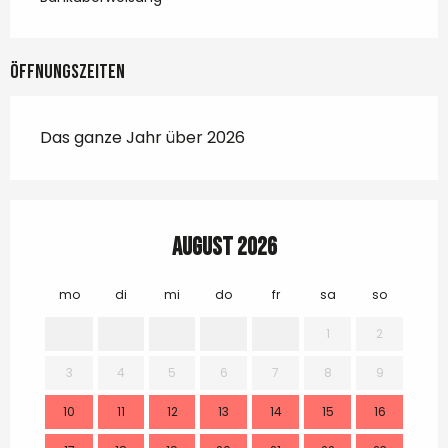
Öffnungszeiten
Das ganze Jahr über 2026
August 2026
mo
di
mi
do
fr
sa
so
mo
1
2
3
4
5
6
7
8
9
7
10
11
12
13
14
15
16
14