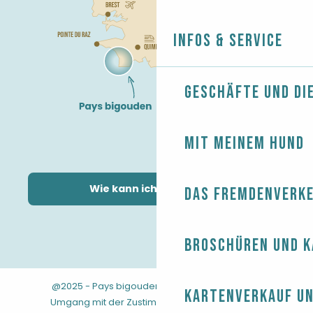
Infos & Service
Geschäfte und Di
Mit meinem Hund
Wie kann ich kommen?
Das Fremdenverk
Broschüren und 
@2025 - Pays bigouden
-
-
Rechtliche Hinweise
Kartenverkauf un
-
-
-
Umgang mit der Zustimmung
AGB
Sitemap