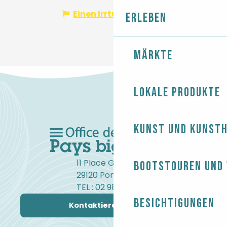
Einen Irrtum angeben
Erleben
Märkte
Lokale Produkte
Kunst und Kunst
11 Place Gambetta
Bootstouren und
29120 Pont-l'Abbé
TEL : 02 98 82 37 99
Besichtigungen
Kontaktieren Sie uns