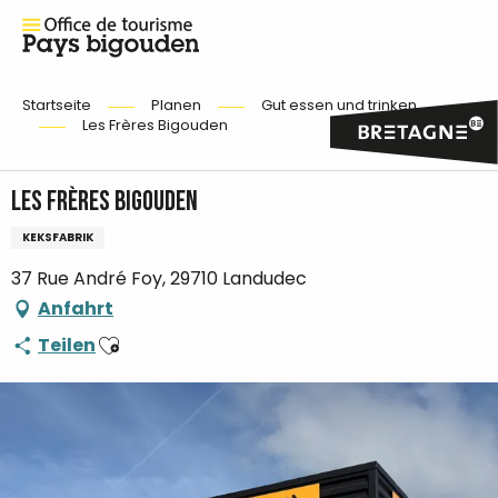
Startseite
Planen
Gut essen und trinken
Les Frères Bigouden
Les Frères Bigouden
KEKSFABRIK
37 Rue André Foy, 29710 Landudec
Anfahrt
Ajouter aux favoris
Teilen