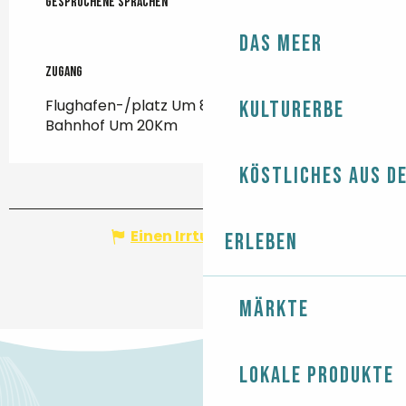
Gesprochene Sprachen
Gesprochene Sprachen
Das Meer
Zugang
Zugang
Flughafen-/platz Um 87Km
Kulturerbe
Bahnhof Um 20Km
Köstliches aus d
Einen Irrtum angeben
Erleben
Märkte
Lokale Produkte