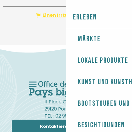
Einen Irrtum angeben
Erleben
Märkte
Lokale Produkte
Kunst und Kunst
11 Place Gambetta
Bootstouren und
29120 Pont-l'Abbé
TEL : 02 98 82 37 99
Besichtigungen
Kontaktieren Sie uns