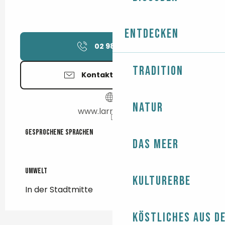
Entdecken
02 98 95 33
▒▒
Tradition
Kontaktieren Sie uns
Natur
www.larnicol.com
Gesprochene Sprachen
Gesprochene Sprachen
Das Meer
Umwelt
Umwelt
Kulturerbe
In der Stadtmitte
Köstliches aus d