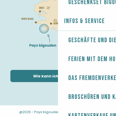
Geschenkset Bigo
Infos & Service
Geschäfte und Di
Ferien mit dem H
Wie kann ich kommen?
Das Fremdenverk
Broschüren und 
@2025 - Pays bigouden
-
-
Rechtliche Hinweise
Kartenverkauf un