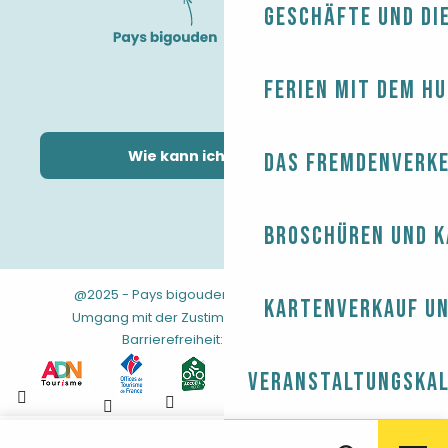
Geschäfte und Di
Ferien mit dem H
Wie kann ich kommen?
Das Fremdenverk
Broschüren und 
@2025 - Pays bigouden
-
-
Rechtliche Hinweise
Kartenverkauf un
-
-
-
Umgang mit der Zustimmung
AGB
Sitemap
Barrierefreiheit: nicht konform
Veranstaltungska
Aller