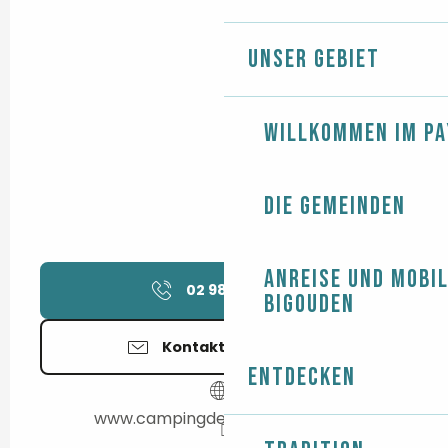
Unser Gebiet
Willkommen im Pa
Die Gemeinden
Anreise und Mobil
02 98 87 84
▒▒
Bigouden
Kontaktieren Sie uns
Entdecken
www.campingdessablesblancs.fr