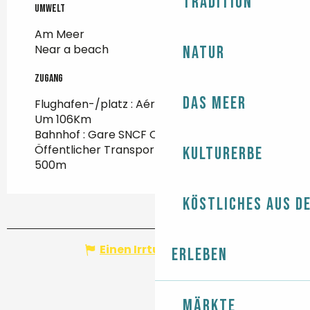
Tradition
Umwelt
Umwelt
Am Meer
Near a beach
Natur
Zugang
Zugang
Das Meer
Flughafen-/platz : Aéroport Brest Bretagne
Um 106Km
Bahnhof : Gare SNCF Quimper Um 30Km
Öffentlicher Transport : Keralouet Um
Kulturerbe
500m
Köstliches aus d
Einen Irrtum angeben
Erleben
Märkte