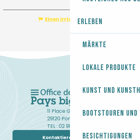
Einen Irrtum angeben
Erleben
Märkte
Lokale Produkte
Kunst und Kunst
11 Place Gambetta
Bootstouren und
29120 Pont-l'Abbé
TEL : 02 98 82 37 99
Besichtigungen
Kontaktieren Sie uns