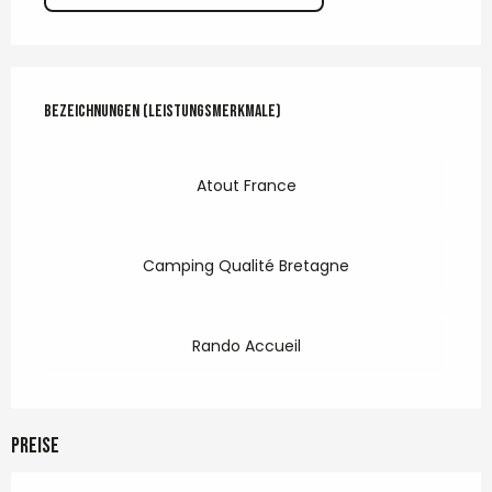
Leistungensmöglichkeiten
Bezeichnungen (Leistungsmerkmale)
Bezeichnungen (Leistungsmerkmale)
Atout France
Camping Qualité Bretagne
Rando Accueil
Preise