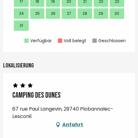
17
18
19
20
21
22
23
21
24
25
26
27
28
29
30
28
31
Verfügbar
Voll belegt
Geschlossen
Lokalisierung
Camping des Dunes
67 rue Paul Langevin, 29740 Plobannalec-
Lesconil
Anfahrt