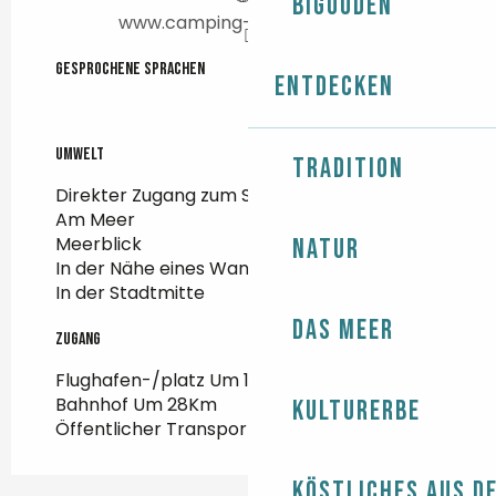
Bigouden
www.camping-desdunes.com
Gesprochene Sprachen
Gesprochene Sprachen
Entdecken
Umwelt
Umwelt
Tradition
Direkter Zugang zum Strand
Am Meer
Meerblick
Natur
In der Nähe eines Wanderwegs
In der Stadtmitte
Das Meer
Zugang
Zugang
Flughafen-/platz Um 104Km
Bahnhof Um 28Km
Kulturerbe
Öffentlicher Transport Um 200m
Köstliches aus d