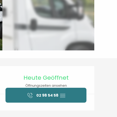
Öffnungszeiten & Kontaktdaten
Heute Geöffnet
Öffnungszeiten ansehen
02 98 54 58
▒▒