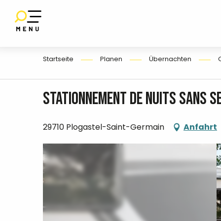
Aller
au
SET
contenu
UF
E
principal
Startseite
Planen
Übernachten
Stationnement de nuits sans se
29710 Plogastel-Saint-Germain
Anfahrt