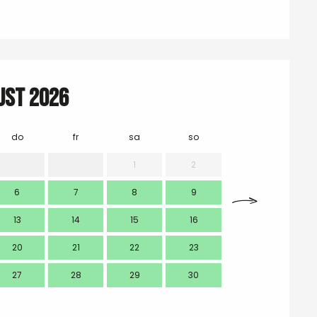
ust 2026
do
fr
sa
so
mo
1
2
6
7
8
9
7
13
14
15
16
14
20
21
22
23
21
27
28
29
30
28