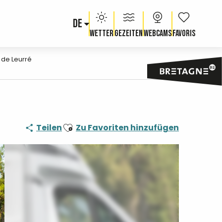
DE
Voir les fav
Wetter
Gezeiten
Webcams
 de Leurré
Ajouter aux favoris
Teilen
Zu Favoriten hinzufügen