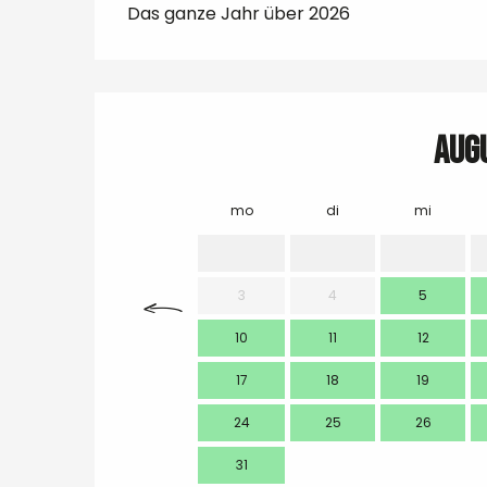
Das ganze Jahr über 2026
Aug
mo
di
mi
3
4
5
10
11
12
17
18
19
24
25
26
31