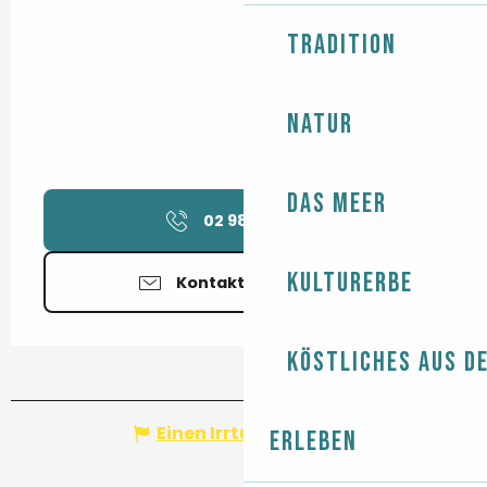
Tradition
Natur
Das Meer
02 98 82 66
▒▒
Kulturerbe
Kontaktieren Sie uns
Köstliches aus d
Einen Irrtum angeben
Erleben