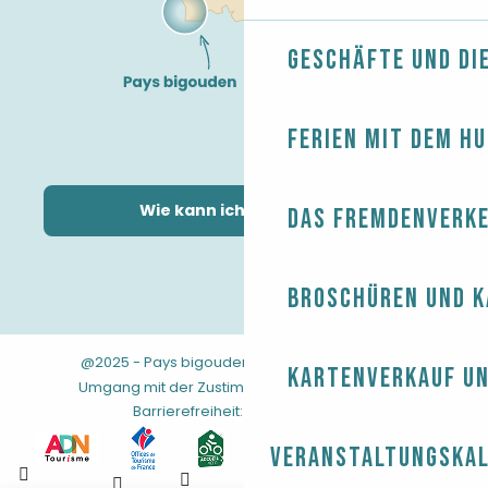
Geschäfte und Di
Ferien mit dem H
Wie kann ich kommen?
Das Fremdenverk
Broschüren und 
@2025 - Pays bigouden
-
-
Rechtliche Hinweise
Kartenverkauf un
-
-
-
Umgang mit der Zustimmung
AGB
Sitemap
Barrierefreiheit: nicht konform
Veranstaltungska