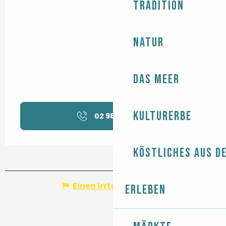
Tradition
Natur
Das Meer
Kulturerbe
02 98 82 37
▒▒
Köstliches aus d
Einen Irrtum angeben
Erleben