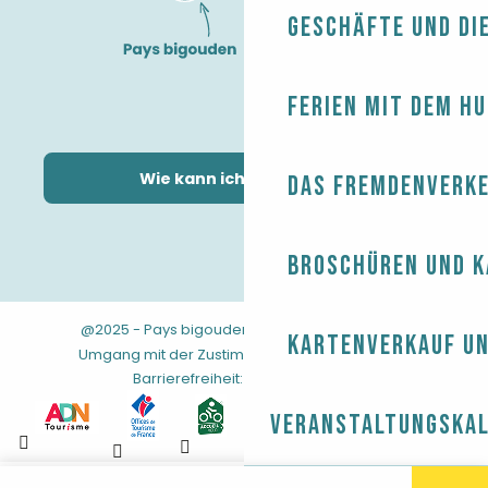
Geschäfte und Di
Ferien mit dem H
Wie kann ich kommen?
Das Fremdenverk
Broschüren und 
@2025 - Pays bigouden
-
-
Rechtliche Hinweise
Kartenverkauf un
-
-
-
Umgang mit der Zustimmung
AGB
Sitemap
Barrierefreiheit: nicht konform
Veranstaltungska
Aller