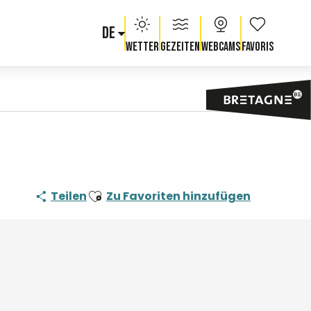
DE
Voir les fav
Wetter
Gezeiten
Webcams
Ajouter aux favoris
Teilen
Zu Favoriten hinzufügen
Orte von Interesse