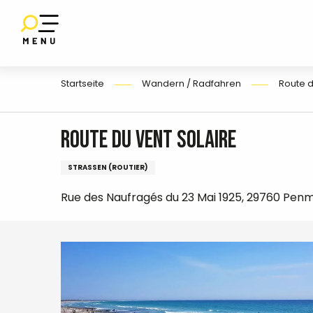
Aller
au
SET
contenu
UF
E
principal
Startseite
Wandern / Radfahren
Route d
Route du Vent Solaire
STRASSEN (ROUTIER)
Rue des Naufragés du 23 Mai 1925, 29760 Pen