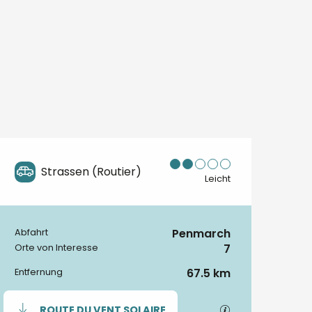
Strassen (Routier)
Leicht
Penmarch
Abfahrt
Praktische Informationen
7
Orte von Interesse
67.5 km
Entfernung
Dokumentation
Mit GPX / KML-
ROUTE DU VENT SOLAIRE