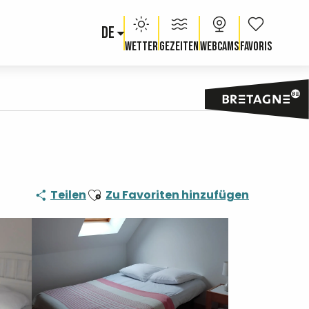
DE
Voir les fav
Wetter
Gezeiten
Webcams
Ajouter aux favoris
Teilen
Zu Favoriten hinzufügen