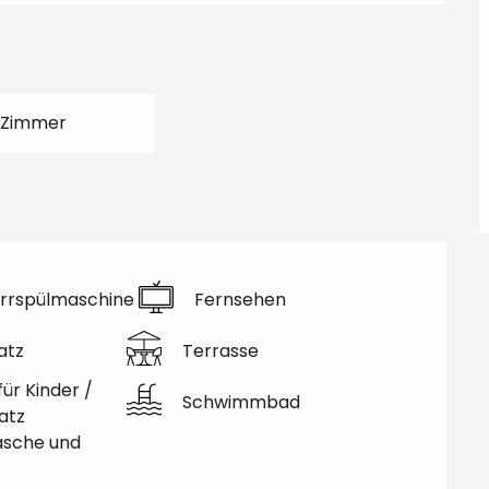
 Zimmer
rrspülmaschine
Fernsehen
atz
Terrasse
für Kinder /
Schwimmbad
atz
äsche und