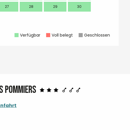
27
28
29
30
28
Verfügbar
Voll belegt
Geschlossen
es pommiers
nfahrt