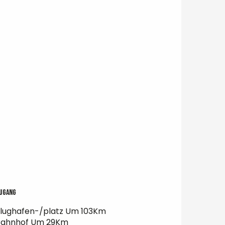
ugang
ugang
lughafen-/platz Um 103Km
Bahnhof Um 29Km