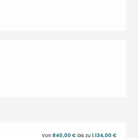
n
Von
840,00 €
bis zu
1.134,00 €