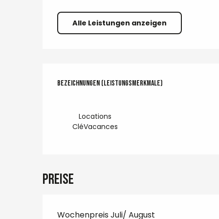
Alle Leistungen anzeigen
Leistungensmöglichkeite
Bezeichnungen (Leistungsmerkmale)
Bezeichnungen (Leistungsmerkmale)
Locations
CléVacances
Preise
Wochenpreis Juli/ August