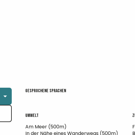
Gesprochene Sprachen
Gesprochene Sprachen
Umwelt
Umwelt
Z
Z
Am Meer
(500m)
F
In der Nähe eines Wanderwegs
(500m)