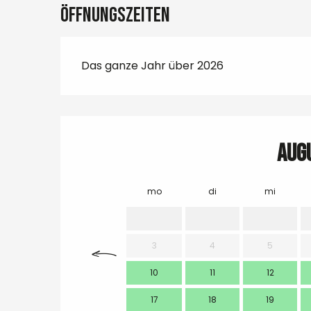
Öffnungszeiten
Das ganze Jahr über 2026
Aug
mo
di
mi
3
4
5
10
11
12
17
18
19