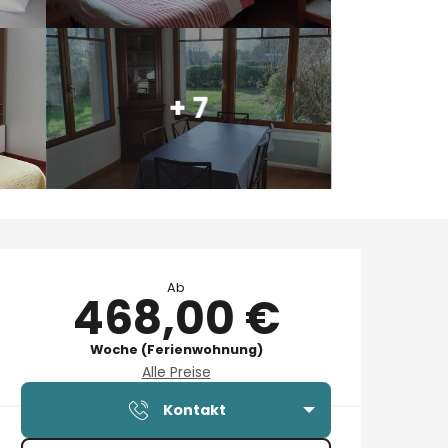
+ 7
Öffnungszeiten & Kontaktdaten
Ab
468,00 €
Woche (Ferienwohnung)
Alle Preise
Kontakt