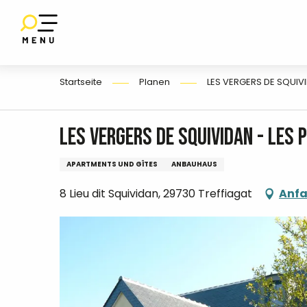
Aller
au
SET
contenu
UF
E
principal
Startseite
Planen
LES VERGERS DE SQUIV
LES VERGERS DE SQUIVIDAN - Les
APARTMENTS UND GÎTES
ANBAUHAUS
8 Lieu dit Squividan, 29730 Treffiagat
Anfa