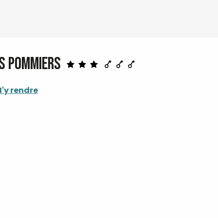
es pommiers
'y rendre