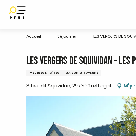
Aller
au
contenu
E
principal
Accueil
Séjourner
LES VERGERS DE SQUI
LES VERGERS DE SQUIVIDAN - Les
MEUBLÉS ET GÎTES
MAISON MITOYENNE
8 Lieu dit Squividan, 29730 Treffiagat
M'y 