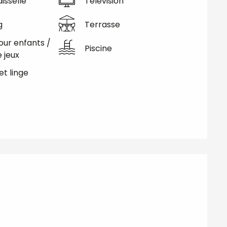
isselle
Télévision
g
Terrasse
our enfants /
Piscine
 jeux
et linge