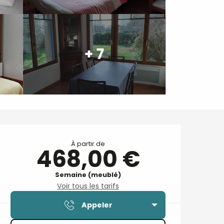
+ 7
Ouverture et coordonnées
À partir de
468,00 €
Semaine (meublé)
Voir tous les tarifs
Appeler