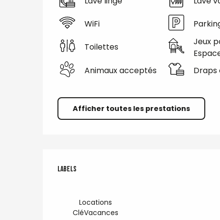
Lave linge
Lave va
WiFi
Parkin
Jeux p
Toilettes
Espace
Animaux acceptés
Draps 
Afficher toutes les prestations
Offres de prestations
Labels
Labels
Locations
CléVacances