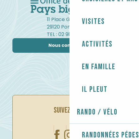
11 Place Gambetta
Visites
29120 Pont-l'Abbé
TEL : 02 98 82 37 99
Activités
Nous contacter
En famille
Il pleut
SUIVEZ-NOUS
Rando / Vélo
Randonnées péde