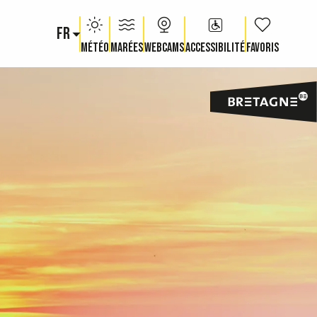
FR
Voir les fav
Météo
Marées
Webcams
Accessibilité