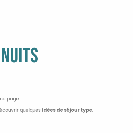
 NUITS
nne page.
écouvrir quelques
idées de séjour type.
VIVEZ L’EXPÉRIENCE BIGOUDÈNE