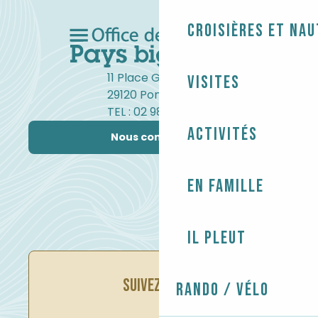
Croisières et na
11 Place Gambetta
Visites
29120 Pont-l'Abbé
TEL : 02 98 82 37 99
Activités
Nous contacter
En famille
Il pleut
SUIVEZ-NOUS
Rando / Vélo