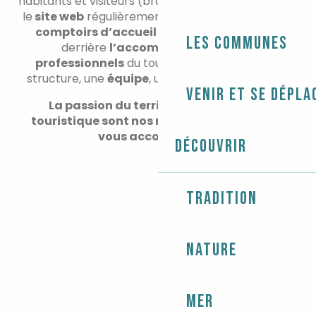
habitants et visiteurs (brochures, cartes), derrière
le
site web
régulièrement mis à jour, derrière nos
comptoirs d’accueil
ouverts toute l’année,
Les communes
derrière
l’accompagnement aux
professionnels
du tourisme se cachent une
structure, une
équipe
, une
démarche qualité.
Venir et se dépla
La passion du territoire et l’expertise
touristique sont nos meilleurs atouts pour
vous accompagner.
Découvrir
L’ÉQUIPE
Tradition
Nature
Mer