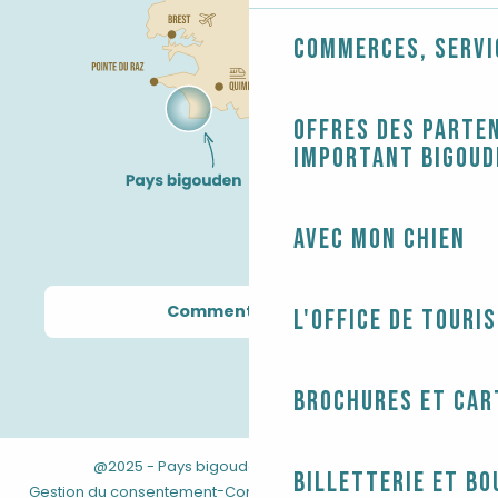
Commerces, servi
Offres des parten
Important Bigoud
Avec mon chien
Comment venir ?
L'Office de touri
Brochures et car
@2025 - Pays bigouden
-
-
Mentions légales
Billetterie et bo
-
-
Gestion du consentement
Conditions générales de vente