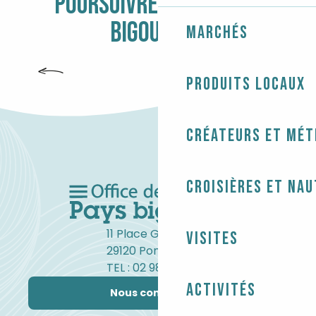
POURSUIVRE L'AVENTURE
BIGOUDÈNE
Marchés
CHAMBRES D’HÔTES
Produits locaux
Créateurs et mét
Croisières et na
11 Place Gambetta
Visites
29120 Pont-l'Abbé
TEL : 02 98 82 37 99
Activités
Nous contacter