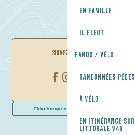
En famille
Il pleut
SUIVEZ-NOUS
Rando / Vélo
Randonnées péde
À vélo
Télécharger nos brochures
En itinérance sur
littorale V45