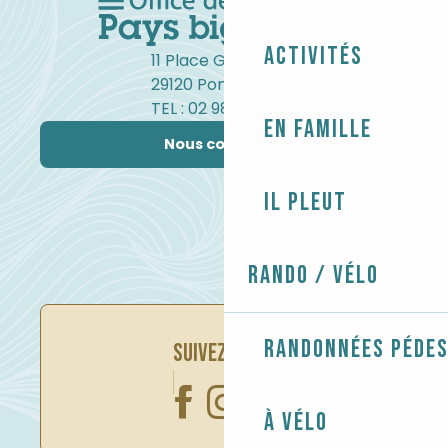
Activités
11 Place Gambetta
29120 Pont-l'Abbé
TEL : 02 98 82 37 99
En famille
Nous contacter
Il pleut
Rando / Vélo
Randonnées péde
SUIVEZ-NOUS
À vélo