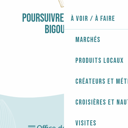
Balade accessible - Au coeur du village des pêcheurs
Circuit les trois chapelles
Circuit d'interprétation de l'Île-Tudy
POURSUIVRE L'AVENTURE
À voir / À faire
BIGOUDÈNE
Marchés
À VÉLO
Produits locaux
Créateurs et mét
Croisières et na
Visites