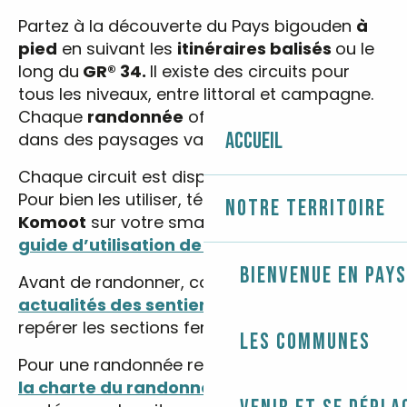
Partez à la découverte du Pays bigouden
à
pied
en suivant les
itinéraires balisés
ou le
long du
GR® 34.
Il existe des circuits pour
tous les niveaux, entre littoral et campagne.
Chaque
randonnée
offre une immersion
Accueil
dans des paysages variés et préservés.
Chaque circuit est disponible en
trace GPX.
Pour bien les utiliser, téléchargez l’application
Notre territoire
Komoot
sur votre smartphone et suivez le
guide d’utilisation de l’application
.
Bienvenue en Pays
Avant de randonner, consultez la
carte des
actualités des sentiers
. Elle vous permet de
repérer les sections fermées ou déviées.
Les communes
Pour une randonnée responsable, découvrez
la charte du randonneur
et ensemble,