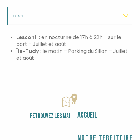
Lundi
Mardi
Lesconil
: en nocturne de 17h à 22h – sur le
port – Juillet et août
Île-Tudy
: le matin – Parking du Sillon – Juillet
Mercredi
et août
Jeudi
Vendredi
Samedi
Accueil
RETROUVEZ LES MARCHÉS SUR LA CARTE
Notre territoire