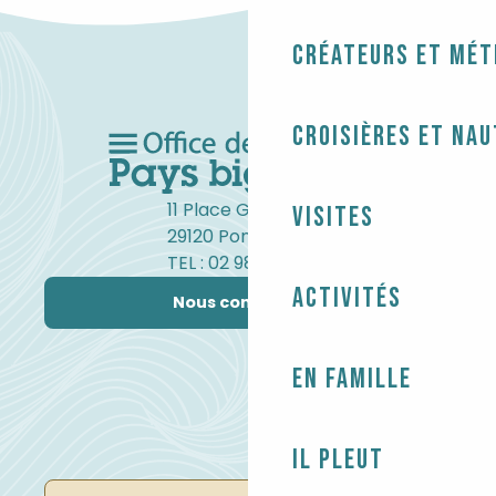
Créateurs et mét
Croisières et na
11 Place Gambetta
Visites
29120 Pont-l'Abbé
TEL : 02 98 82 37 99
Activités
Nous contacter
En famille
Il pleut