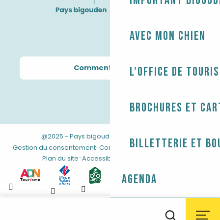
Important Bigoud
Avec mon chien
Comment venir ?
L'Office de touri
Brochures et car
@2025 - Pays bigouden
-
-
Mentions légales
Billetterie et bo
-
-
Gestion du consentement
Conditions générales de vente
-
Plan du site
Accessibilité : non conforme
Agenda
Aller
au