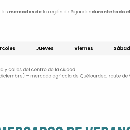
 los
mercados de
la región de Bigouden
durante todo e
rcoles
Jueves
Viernes
Sába
ia y calles del centro de la ciudad
io a diciembre) – mercado agrícola de Quélourdec, route d