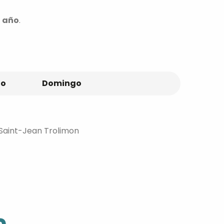
l año
.
do
Domingo
e Saint-Jean Trolimon