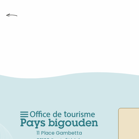
PENMARC’H
TIENDAS
11 Place Gambetta