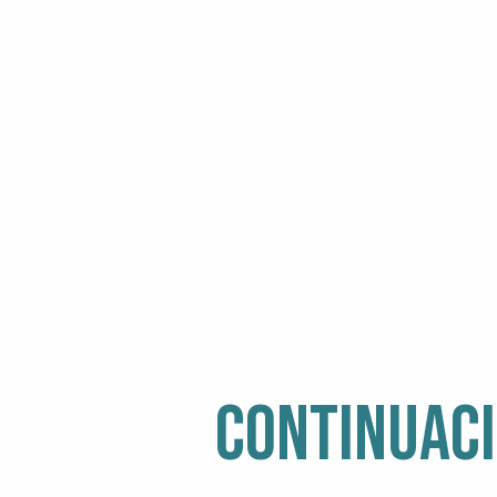
MUSEOS, CASAS SOLARIEGAS Y CASTILLOS
PARQUES DE ANIMALES, ZOOLÓGICOS Y ACUAR
CONTINUACI