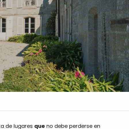
ta de lugares
que
no debe perderse en