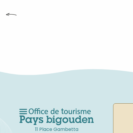
FARI
PATRIMONIO PER GLI ULTRA-CURIOSI
11 Place Gambetta