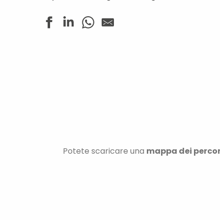
Potete scaricare una
mappa dei percorsi
TUTTI I PERCORSI CICLISTICI E PER
MOUNTAIN BIKE