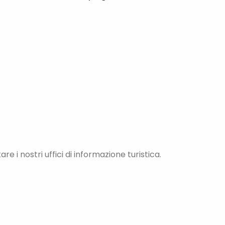
re i nostri uffici di informazione turistica.
NOLEGGIO E MANUTENZIONE DELLA
BICICLETTA