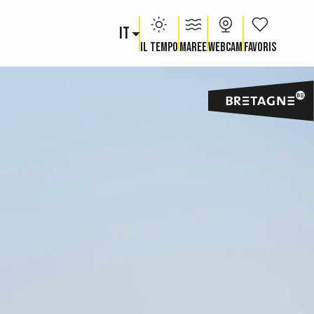
IT
Voir les fav
Il tempo
Maree
Webcam