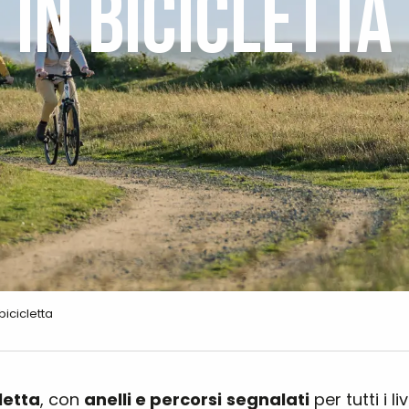
IN BICICLETTA
 bicicletta
cletta
, con
anelli e percorsi
segnalati
per tutti i l